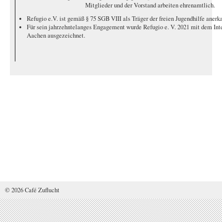
Mitglieder und der Vorstand arbeiten ehrenamtlich.
Refugio e.V. ist gemäß § 75 SGB VIII als Träger der freien Jugendhilfe anerk
Für sein jahrzehntelanges Engagement wurde Refugio e. V. 2021 mit dem Inte
Aachen ausgezeichnet.
© 2026 Café Zuflucht